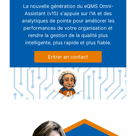
La nouvelle génération du eQMS Omni-
Assistant (v15) s'appuie sur l’IA et des
analytiques de pointe pour améliorer les
performances de votre organisation et
rendre la gestion de la qualité plus
intelligente, plus rapide et plus fiable.
Entrer en contact